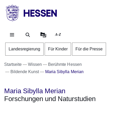
Direkt zum Kopf der Se
Direkt zum Inhalt
Direkt zum Fuß der Sei
HESSEN
-
Landesregierung
A-Z
Landesregierung
Für Kinder
Für die Presse
Startseite
Wissen
Berühmte Hessen
Bildende Kunst
Maria Sibylla Merian
Maria Sibylla Merian
Forschungen und Naturstudien
Öffnet sich in einem neuen Fenster
Öffnet sich in einem neuen Fenster
Öffnet sich in einem neuen Fenster
Öffnet sich in einem neuen Fenster
Öffnet sich in einem neuen Fenster