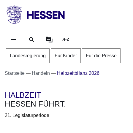
Direkt zum Kopf der S
Direkt zum Inhalt
Direkt zum Fuß der Se
HESSEN
-
Landesregierung
A-Z
Landesregierung
Für Kinder
Für die Presse
Startseite
Handeln
Halbzeitbilanz 2026
HALBZEIT
HESSEN FÜHRT.
21. Legislaturperiode