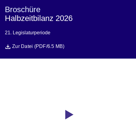
Broschüre
Halbzeitbilanz 2026
21. Legislaturperiode
Datei
Öffnet sich in einem neuen Fenster
Zur Datei (PDF/6.5 MB)
Youtube
:Dauer:
Video:
1
Minute,
Halbzeitbilanz
9
2026
Sekunden
-
Ministerpräsident
Boris
Rhein