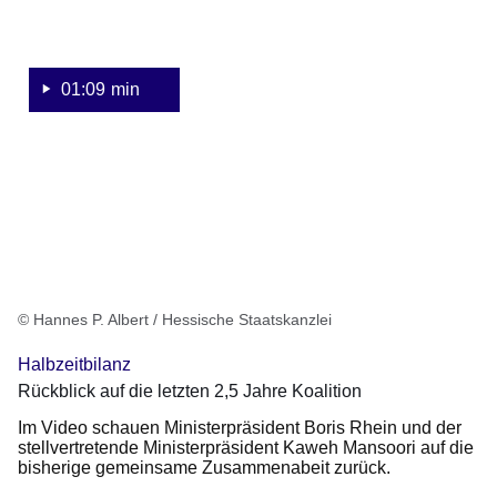
und
der
stv.
Ministerpräsident
01:09 min
Kaweh
Mansoori
© Hannes P. Albert / Hessische Staatskanzlei
Halbzeitbilanz
Rückblick auf die letzten 2,5 Jahre Koalition
Im Video schauen Ministerpräsident Boris Rhein und der
stellvertretende Ministerpräsident Kaweh Mansoori auf die
bisherige gemeinsame Zusammenabeit zurück.