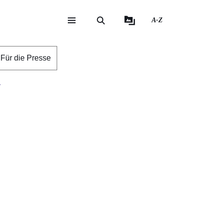
A-Z
eite
ite
Für die Presse
r