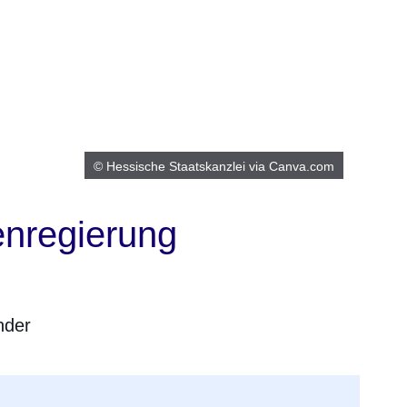
© Hessische Staatskanzlei via Canva.com
enregierung
nder