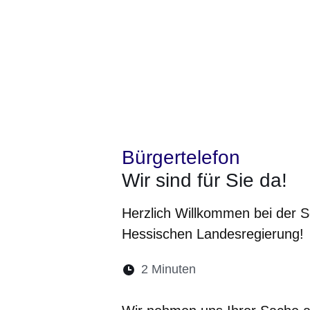
Bürgertelefon
Wir sind für Sie da!
Herzlich Willkommen bei der S
Hessischen Landesregierung!
Lesedauer:
2 Minuten
Öffnet sich in eine
Öffnet sich in 
Öffnet sic
Öffnet
Ö