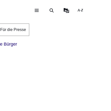
A-Z
eite
ite
Für die Presse
ie Bürger