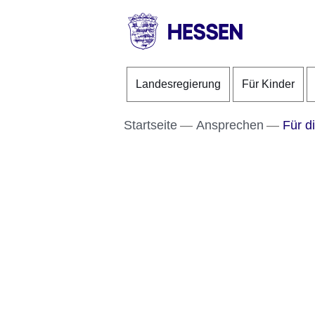
Direkt zum Kopf der S
Direkt zum Inhalt
Direkt zum Fuß der Se
HESSEN
-
Landesregierung
Für Kinder
Landesregierung
Startseite
Ansprechen
Für d