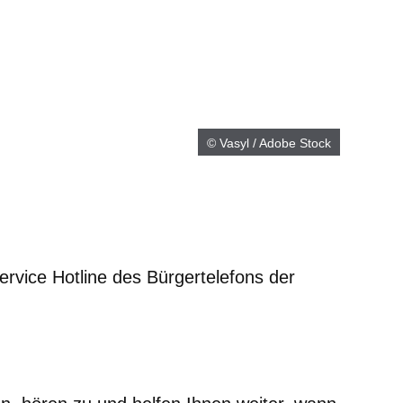
© Vasyl / Adobe Stock
ervice Hotline des Bürgertelefons der
m neuen Fenster
einem neuen Fenster
h in einem neuen Fenster
 sich in einem neuen Fenster
ffnet sich in einem neuen Fenster