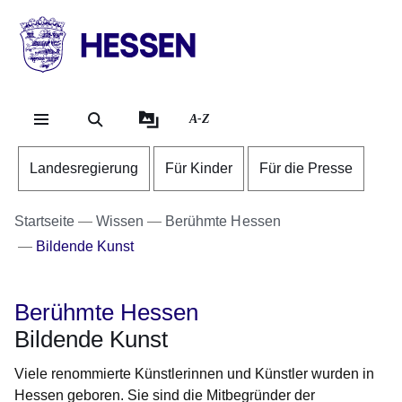
Direkt zum Kopf der Se
Direkt zum Inhalt
Direkt zum Fuß der Sei
HESSEN
-
Landesregierung
A-Z
Landesregierung
Für Kinder
Für die Presse
Startseite
Wissen
Berühmte Hessen
Bildende Kunst
Berühmte Hessen
Bildende Kunst
Viele renommierte Künstlerinnen und Künstler wurden in
Hessen geboren. Sie sind die Mitbegründer der