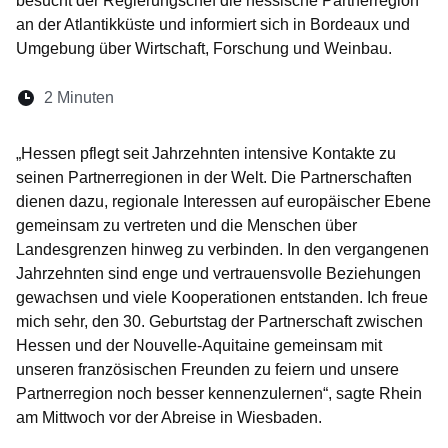
besucht der Regierungschef die hessische Partnerregion
an der Atlantikküste und informiert sich in Bordeaux und
Umgebung über Wirtschaft, Forschung und Weinbau.
Lesedauer:
2 Minuten
Öffnet sich in einem neuen Fenster
Öffnet sich in einem neuen Fenster
Öffnet sich in einem neuen Fenste
Öffnet sich in einem neuen Fe
Öffnet sich in einem neu
„Hessen pflegt seit Jahrzehnten intensive Kontakte zu
seinen Partnerregionen in der Welt. Die Partnerschaften
dienen dazu, regionale Interessen auf europäischer Ebene
gemeinsam zu vertreten und die Menschen über
Landesgrenzen hinweg zu verbinden. In den vergangenen
Jahrzehnten sind enge und vertrauensvolle Beziehungen
gewachsen und viele Kooperationen entstanden. Ich freue
mich sehr, den 30. Geburtstag der Partnerschaft zwischen
Hessen und der Nouvelle-Aquitaine gemeinsam mit
unseren französischen Freunden zu feiern und unsere
Partnerregion noch besser kennenzulernen“, sagte Rhein
am Mittwoch vor der Abreise in Wiesbaden.