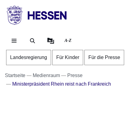
Direkt zum Kopf der Se
Direkt zum Inhalt
Direkt zum Fuß der Sei
HESSEN
-
Landesregierung
A-Z
Landesregierung
Für Kinder
Für die Presse
Startseite
Medienraum
Presse
Ministerpräsident Rhein reist nach Frankreich
Bildergalerie:11
Fotos:Öffnet
eine
Lightbox: