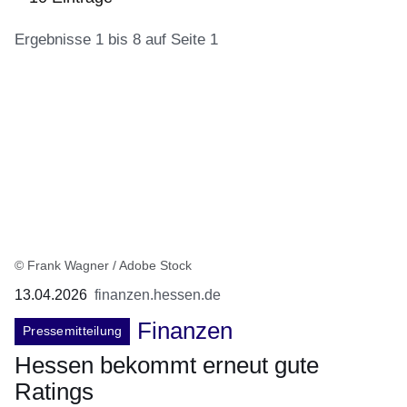
Ergebnisse 1 bis 8 auf Seite 1
:10
Ergebnisse:Ergebnisse
1
bis
8
auf
Seite
1
© Frank Wagner / Adobe Stock
13.04.2026
finanzen.hessen.de
Finanzen
Pressemitteilung
Hessen bekommt erneut gute
Ratings