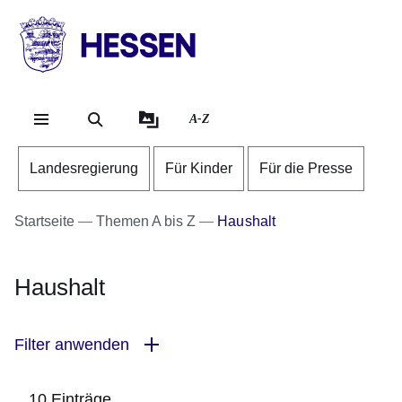
Direkt zum Kopf der Se
Direkt zum Inhalt
Direkt zum Fuß der Sei
HESSEN
-
Landesregierung
A-Z
Landesregierung
Für Kinder
Für die Presse
Startseite
Themen A bis Z
Haushalt
Haushalt
Filter anwenden
10 Einträge