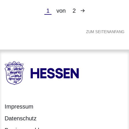
Nächste
Aktuelle
1
von
2
Seite
Seite
ZUM SEITENANFANG
HESSEN - Hessische Landesregierung
Impressum
Datenschutz