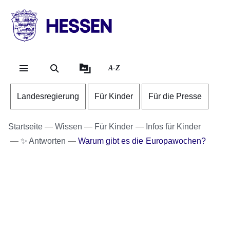
Direkt zum Kopf der S
Direkt zum Inhalt
Direkt zum Fuß der Se
HESSEN
-
Landesregierung
A-Z
Landesregierung
Für Kinder
Für die Presse
Startseite
Wissen
Für Kinder
Infos für Kinder
✨ Antworten
Warum gibt es die Europawochen?