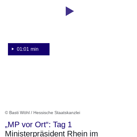
vor
Sekunde
Ort:
Tag
1
in
Mittelhessen
01:01 min
© Basti Wöhl / Hessische Staatskanzlei
„MP vor Ort“: Tag 1
Ministerpräsident Rhein im