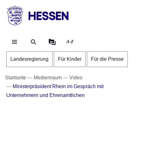
Direkt zum Kopf der Se
Direkt zum Inhalt
Direkt zum Fuß der Sei
HESSEN
-
Landesregierung
A-Z
Landesregierung
Für Kinder
Für die Presse
Startseite
Medienraum
Video
Ministerpräsident Rhein im Gespräch mit
Unternehmern und Ehrenamtlichen
Youtube
:Dauer:
Video:
1
Minute,
MP
1