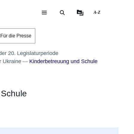
A-Z
eite
ite
Für die Presse
er 20. Legislaturperiode
er Ukraine
Kinderbetreuung und Schule
 Schule
er
Fenster
euen Fenster
em neuen Fenster