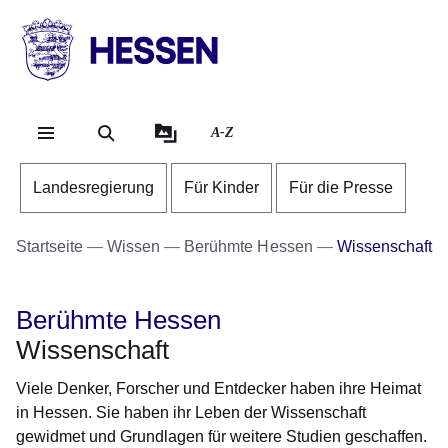
Direkt zum Kopf der Se
Direkt zum Inhalt
Direkt zum Fuß der Sei
HESSEN
-
Landesregierung
A-Z
Landesregierung
Für Kinder
Für die Presse
Startseite
Wissen
Berühmte Hessen
Wissenschaft
Berühmte Hessen
Wissenschaft
Viele Denker, Forscher und Entdecker haben ihre Heimat
in Hessen. Sie haben ihr Leben der Wissenschaft
gewidmet und Grundlagen für weitere Studien geschaffen.