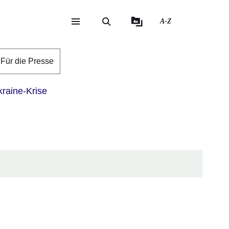
A-Z
eite
ite
Für die Presse
raine-Krise