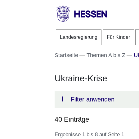
Direkt zum Kopf der S
Direkt zum Inhalt
Direkt zum Fuß der Se
HESSEN
-
Landesregierung
Für Kinder
Landesregierung
Startseite
Themen A bis Z
Uk
Ukraine-Krise
Filter anwenden
40 Einträge
Ergebnisse 1 bis 8 auf Seite 1