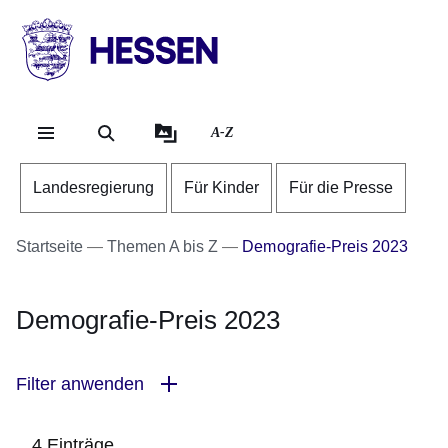
Direkt zum Kopf der Se
Direkt zum Inhalt
Direkt zum Fuß der Sei
HESSEN
-
Landesregierung
A-Z
Landesregierung
Für Kinder
Für die Presse
Startseite
Themen A bis Z
Demografie-Preis 2023
Demografie-Preis 2023
Filter anwenden
4 Einträge