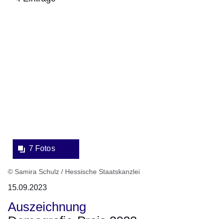
:4
Bildergalerie:7
Ergebnisse:
Fotos:Öffnet
eine
Lightbox:
7 Fotos
© Samira Schulz / Hessische Staatskanzlei
15.09.2023
Auszeichnung