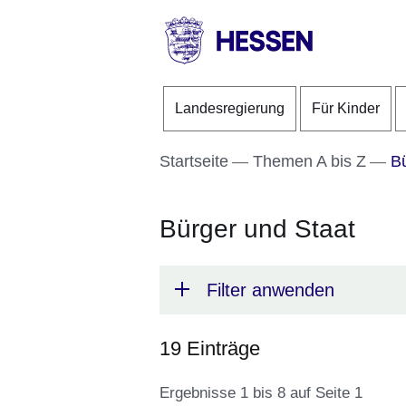
Direkt zum Kopf der S
Direkt zum Inhalt
Direkt zum Fuß der Se
HESSEN
-
Landesregierung
Für Kinder
Landesregierung
Startseite
Themen A bis Z
Bü
Bürger und Staat
Filter anwenden
19 Einträge
Ergebnisse 1 bis 8 auf Seite 1