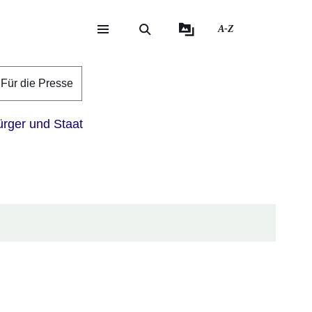
A-Z
eite
ite
Für die Presse
rger und Staat